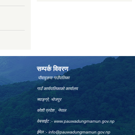
सम्पर्क विवरण
पौवादुङमा गाउँपालिका
गाउँ कार्यपालिकाको कार्यालय
च्याङ्ग्रे, भोजपुर
कोशी प्रदेश , नेपाल
वेबसाईट :-
www.pauwadungmamun.gov.np
ईमेल :-
info@pauwadungmamun.gov.np