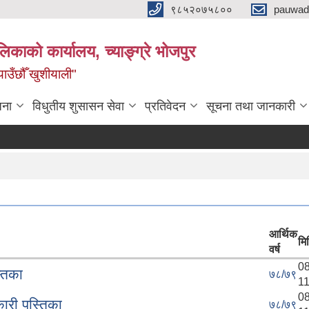
९८५२०७५८००
pauwad
लिकाको कार्यालय, च्याङ्ग्रे भोजपुर
याउँछौँ खुशीयाली"
जना
विधुतीय शुसासन सेवा
प्रतिवेदन
सूचना तथा जानकारी
आर्थिक
मि
वर्ष
08
्तिका
७८/७९
11
08
री पुस्तिका
७८/७९