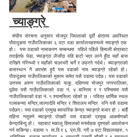
च्याङ्ग्रे
संघीय संरचना अनुसार भोजपुर जिल्लाको पूर्वी क्षेत्रमा अवस्थित
पौवादुङमा गाउँपालिकाका ६ वटा वडा कार्यालयहरुमध्ये च्याङ्ग्रे एक
हो। यस वडाको नामाकरण सम्बन्धमा पहिले पहिले हिमाली क्षेत्रबाट
तराईतर्फ भेडा, च्याङ्ग्रा लैजाँदा यहि बाटो भएर लाने हुँदा यहाँ बास
राखिने गरिन्थ्यो र यहाँको चउरभरी चर्ने र उफ्रने गर्दथे। च्याङ्ग्राको
बासस्थान नै अपभंश हुदै यस वडाको नाम च्याङ्ग्रे रहेको हो।
पौवादुङमा गाउँपालिकाको मुकाम समेत यसै वडामा पर्दछ। यस वडाको
उत्तरमा अरुण गाउँपालिकाको याकु, दक्षिणमा भोजपुर नगरपालिका,
पूर्वमा यसै गाउँपालिकाको वडा नं. ४ बास्तिम र र पश्चिममा यसै
गाउँपालिकाको वडा नं. १ श्यामसिला रहेको छ । पवित्र धार्मिक स्थल
पञ्चकन्या मन्दिर,जाल्पादेवि मन्दिर र शिवालय मन्दिर पनि यसै वडामा
पर्दछन्। यस वडाको प्रमुख ब्यापारिक केन्द्र च्याङ्ग्रे बजार हो । बार्है
महिना नसुक्ने च्याङ्ग्रे पोखरी यस वडाको प्रमुख आकर्षणको
केन्द्रबिन्दु हो। यहाबाट मकालु हिमालको मनमोहक दृश्यको अवलोकन
गर्न सकिन्छ। वडामा १ मा.वि र ६ प्रा.वि. गरी ७ वटा विद्यालयहरु, १
अतिरिक्त हुलाक कार्यालय, १ अस्थायी प्रहरी चौकी र १ स्वास्थ्य