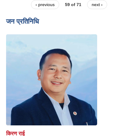
‹ previous
59 of 71
next ›
जन प्रतिनिधि
किरण राई