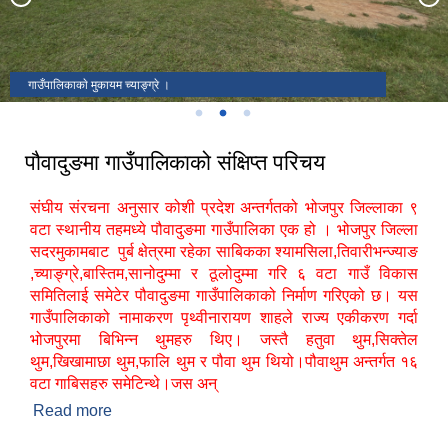
गाउँपालिकाकाे मुकायम च्याङ्ग्रे ।
पौवादुङमा गाउँपालिकाको संक्षिप्त परिचय
संघीय संरचना अनुसार कोशी प्रदेश अन्तर्गतको भोजपुर जिल्लाका ९
वटा स्थानीय तहमध्ये पौवादुङमा गाउँपालिका एक हो । भोजपुर जिल्ला
सदरमुकामबाट पुर्ब क्षेत्रमा रहेका साबिकका श्यामसिला,तिवारीभन्ज्याङ
,च्याङ्ग्रे,बास्तिम,सानोदुम्मा र ठूलोदुम्मा गरि ६ वटा गाउँ विकास
समितिलाई समेटेर पौवादुङमा गाउँपालिकाको निर्माण गरिएको छ। यस
गाउँपालिकाको नामाकरण पृथ्वीनारायण शाहले राज्य एकीकरण गर्दा
भोजपुरमा बिभिन्न थुमहरु थिए। जस्तै हतुवा थुम,सिक्तेल
थुम,खिखामाछा थुम,फालि थुम र पौवा थुम थियो।पौवाथुम अन्तर्गत १६
वटा गाबिसहरु समेटिन्थे।जस अन्
Read more
about पौवादुङमा गाउँपालिकाको संक्षिप्त परिचय