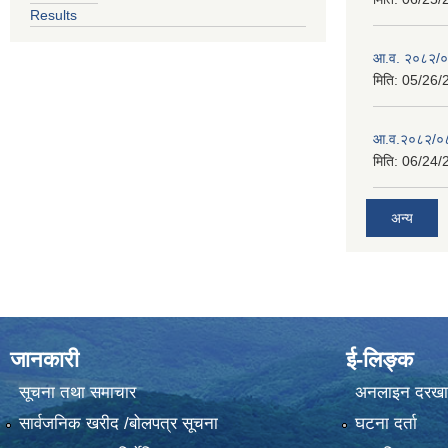
Results
आ.व. २०८२/०८
मिति:
05/26/
आ.व.२०८२/०८३
मिति:
06/24/
अन्य
जानकारी
ई-लिङ्क
सूचना तथा समाचार
अनलाइन दरखा
सार्वजनिक खरीद /बोलपत्र सूचना
घटना दर्ता