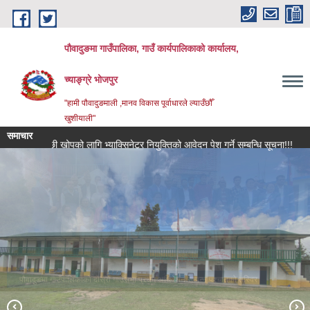
Skip to main content
पौवादुङमा गाउँपालिका, गाउँ कार्यपालिकाको कार्यालय,
च्याङ्ग्रे भोजपुर
"हामी पौवादुङमाली ,मानव विकास पूर्वाधारले ल्याउँछौँ
खुशीयाली"
समाचार
पशुपन्छी खोपको लागि भ्याक्सिनेटर नियुक्तिको आवेदन पेश गर्ने सम्बन्धि सूचना!!!
मौजुदा 
पौवादुङमा गाउँपालिकाको दोस्रो गाउँसभा प्रथम अधिवेशन सम्पन्न पश्चातको तस्विर
च्याङ्ग्रे पोखरी।