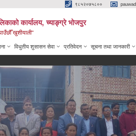
९८५२०७५८००
pauwad
लिकाको कार्यालय, च्याङ्ग्रे भोजपुर
याउँछौँ खुशीयाली"
जना
विधुतीय शुसासन सेवा
प्रतिवेदन
सूचना तथा जानकारी