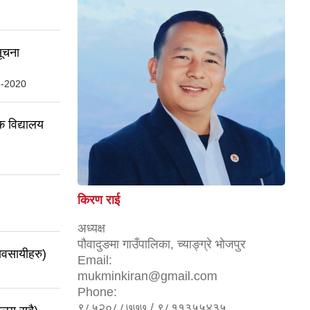
सूचना
8-2020
क विद्यालय
किरण राई
अध्यक्ष
पौवादुङमा गाउँपालिका, च्याङ्ग्रे भोजपुर
्यवसायीहरु)
Email:
mukminkiran@gmail.com
Phone:
९८५२०८८७७७ / ९८११३५५४३५