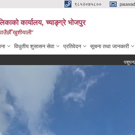
९८५२०७५८००
pauwad
लिकाको कार्यालय, च्याङ्ग्रे भोजपुर
याउँछौँ खुशीयाली"
जना
विधुतीय शुसासन सेवा
प्रतिवेदन
सूचना तथा जानकारी
पशुपन्छी खोपको ला