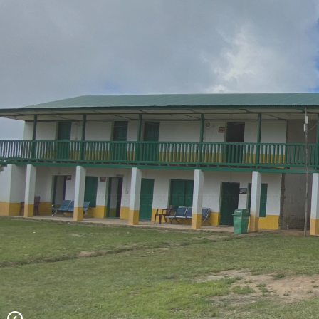
पौवादुङमा गाउँपालिकाको दोस्रो गाउँसभा
प्रथम अधिवेशन सम्पन्न पश्चातको तस्विर
च्याङ्ग्रे पोखरी।