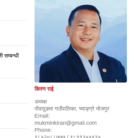
ी सम्बन्धी
किरण राई
अध्यक्ष
पौवादुङमा गाउँपालिका, च्याङ्ग्रे भोजपुर
Email:
mukminkiran@gmail.com
Phone:
९८५२०८८७७७ / ९८११३५५४३५