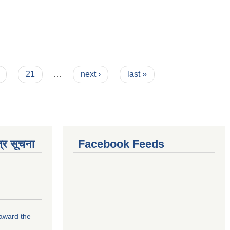
21
…
next ›
last »
्र सूचना
Facebook Feeds
 award the