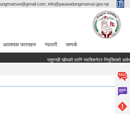
ungmamun@gmail.com, info@pauwadungmamun.gov.np
आवश्यक फारमहरु
ग्यालरी
सम्पर्क
पशुपन्छी खोपको लागि भ्याक्सिनेटर नियुक्तिको आवेदन पेश गर