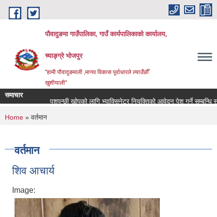
Skip to main content
पौवादुङमा गाउँपालिका, गाउँ कार्यपालिकाको कार्यालय,
च्याङ्ग्रे भोजपुर
"हामी पौवादुङमाली ,मानव विकास पूर्वाधारले ल्याउँछौँ
खुशीयाली"
समाचार
पशुपन्छी खोपको लागि भ्याक्सिनेटर नियुक्तिको आवेदन पेश गर्ने सम्बन्धि सूचना!
You are here
Home
» वर्तमान
वर्तमान
शिव आचार्य
Image: