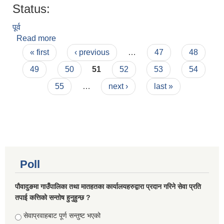
Status:
पूर्व
Read more
about सालिकराम भट्टराई
Pages
« first
‹ previous
…
47
48
49
50
51
52
53
54
55
…
next ›
last »
Poll
पौवादुङमा गाउँपालिका तथा मातहतका कार्यालयहरुद्वारा प्रदान गरिने सेवा प्रति
तपाई कत्तिको सन्तोष हुनुहुन्छ ?
Choices
सेवाप्रवाहबाट पूर्ण सन्तुष्ट भएको