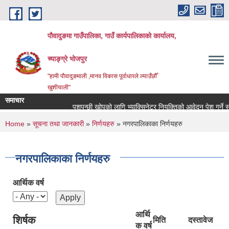
Skip to main content
पौवादुङमा गाउँपालिका, गाउँ कार्यपालिकाको कार्यालय,
च्याङ्ग्रे भोजपुर
"हामी पौवादुङमाली ,मानव विकास पूर्वाधारले ल्याउँछौँ
खुशीयाली"
समाचार
पशुपन्छी खोपको लागि भ्याक्सिनेटर नियुक्तिको आवेदन पेश गर्ने सम्बन्ध
You are here
Home
»
सूचना तथा जानकारी
»
निर्णयहरु
» नगरपालिकाका निर्णयहरु
नगरपालिकाका निर्णयहरु
आर्थिक वर्ष
आर्थि
शिर्षक
मिति
दस्तावेज
क वर्ष