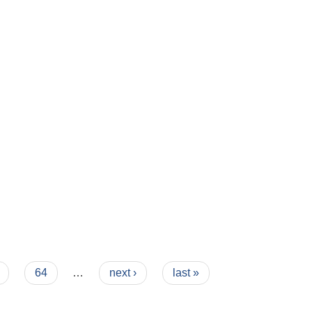
64
…
next ›
last »