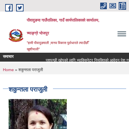
Skip to main content
पौवादुङमा गाउँपालिका, गाउँ कार्यपालिकाको कार्यालय,
च्याङ्ग्रे भोजपुर
"हामी पौवादुङमाली ,मानव विकास पूर्वाधारले ल्याउँछौँ
खुशीयाली"
समाचार
पशुपन्छी खोपको लागि भ्याक्सिनेटर नियुक्तिको आवेदन पेश गर्ने सम्
You are here
Home
» शकुन्तला पराजुली
शकुन्तला पराजुली