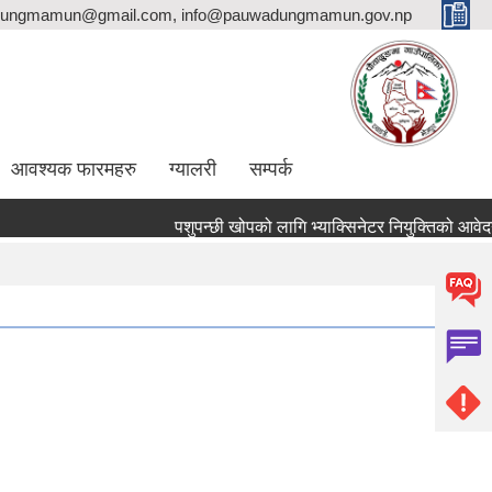
ungmamun@gmail.com, info@pauwadungmamun.gov.np
आवश्यक फारमहरु
ग्यालरी
सम्पर्क
पशुपन्छी खोपको लागि भ्याक्सिनेटर नियुक्तिको आवेदन पेश गर