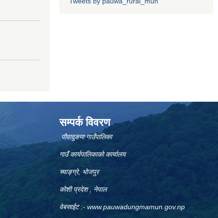
Tweets by pauwa_rural_mun
सम्पर्क विवरण
पौवादुङमा गाउँपालिका
गाउँ कार्यपालिकाको कार्यालय
च्याङ्ग्रे, भोजपुर
कोशी प्रदेश , नेपाल
वेबसाईट :-
www.pauwadungmamun.gov.np