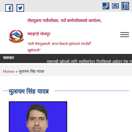
Skip to main content
पौवादुङमा गाउँपालिका, गाउँ कार्यपालिकाको कार्यालय,
च्याङ्ग्रे भोजपुर
"हामी पौवादुङमाली ,मानव विकास पूर्वाधारले ल्याउँछौँ
खुशीयाली"
समाचार
पशुपन्छी खोपको लागि भ्याक्सिनेटर नियुक्तिको आवेदन पेश गर्ने सम्
You are here
Home
» मुलायम सिंह यादब
मुलायम सिंह यादब