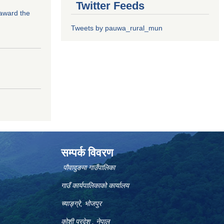
Twitter Feeds
 award the
Tweets by pauwa_rural_mun
सम्पर्क विवरण
पौवादुङमा गाउँपालिका
गाउँ कार्यपालिकाको कार्यालय
च्याङ्ग्रे, भोजपुर
कोशी प्रदेश , नेपाल