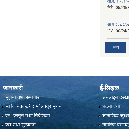
आ.व. २०८२/०८
मिति:
05/26/
आ.व.२०८२/०८३
मिति:
06/24/
अन्य
जानकारी
ई-लिङ्क
सूचना तथा समाचार
अनलाइन दरखा
सार्वजनिक खरीद /बोलपत्र सूचना
घटना दर्ता
एन, कानुन तथा निर्देशिका
सामाजिक सुरक्ष
कर तथा शुल्कहरु
नागरिक वडापत्