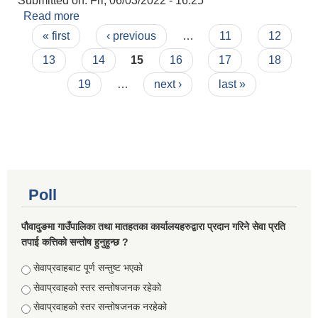
Submitted on:
Fri, 06/03/2022 - 16:25
Read more
about आज मिति २०७९।०२।२० गते बाल अधिकार
Pages
समिति, बाल संरक्षक र बालक्लबका सदस्यबिच अन्तरक्रिया
« first
‹ previous
…
11
12
कार्यक्रम सम्पन्न भयो ।
13
14
15
16
17
18
19
…
next ›
last »
Poll
पौवादुङमा गाउँपालिका तथा मातहतका कार्यालयहरुद्वारा प्रदान गरिने सेवा प्रति
तपाई कत्तिको सन्तोष हुनुहुन्छ ?
Choices
सेवाप्रवाहबाट पूर्ण सन्तुष्ट भएको
सेवाप्रवाहको स्तर सन्तोषजनक रहेको
सेवाप्रवाहको स्तर सन्तोषजनक नरहेको